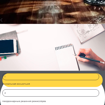
Почему
праздник
точно
понравится
руководителю и сотрудникам?
1
Уникальная концепция
2
Неординарные решения режиссёров