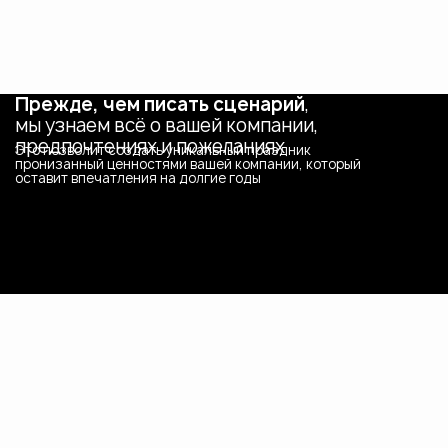
Прежде, чем писать сценарий
,
мы узнаем всё о вашей компании,
предпочтениях и пожеланиях
Это позволит создать уникальный праздник
пронизанный ценностями вашей компании, который
оставит впечатления на долгие годы