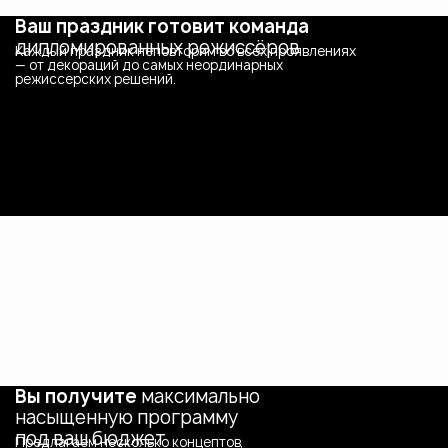
Ваш праздник готовит команда
дипломированных режиссёров
Каждый праздник неповторим во всех проявлениях
— от декораций до самых неординарных
режиссерских решений.
Вы получите
максимально
насыщенную программу
под ваш бюджет
Предлагаем несколько концептов,