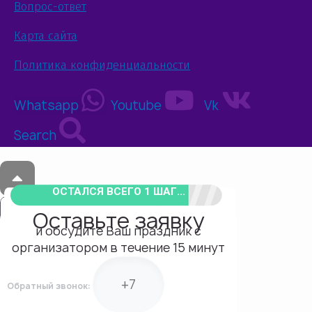
Вопрос-ответ
Карта сайта
Политика конфиденциальности
Whatsapp
Youtube
Vk
Search
ОСТАЛСЯ ВСЕГО 1 ШАГ...
Оставьте заявку
и обсудите Ваш праздник с
организатором в течение 15 минут
Обратный звонок: