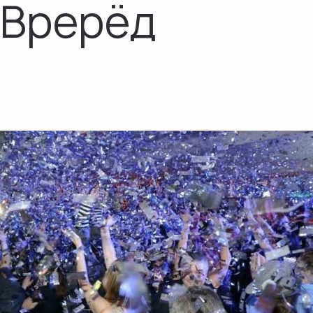
Врерёд