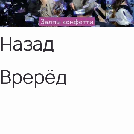
Назад
Врерёд