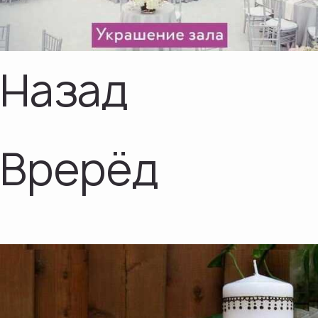
Назад
Врерёд