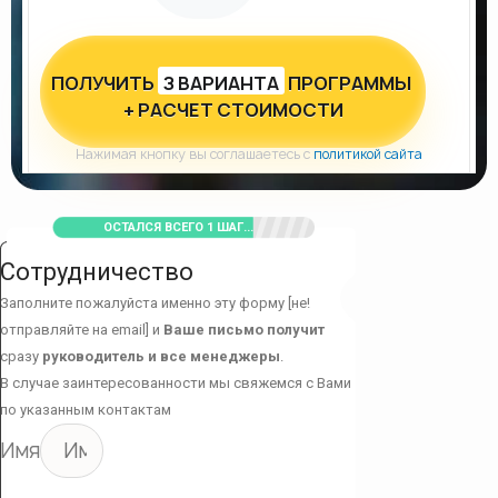
ПОЛУЧИТЬ
З ВАРИАНТА
ПРОГРАММЫ
+ РАСЧЕТ СТОИМОСТИ
Нажимая кнопку вы соглашаетесь с
политикой сайта
ОСТАЛСЯ ВСЕГО 1 ШАГ...
Сотрудничество
Заполните пожалуйста именно эту форму [не!
отправляйте на email] и
Ваше письмо получит
сразу
руководитель и все менеджеры
.
В случае заинтересованности мы свяжемся с Вами
по указанным контактам
Имя