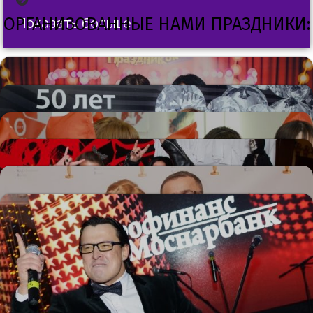
ОРГАНИЗОВАННЫЕ НАМИ ПРАЗДНИКИ:
Показать больше
UTC Systems & Стиляги
IDC & Сияние Времени
5 Карманов & Пионеры
УЗНАТЬ БОЛЬШЕ
Liberty & Рок-стиль
УЗНАТЬ БОЛЬШЕ
Samsung & Премия Оскар
УЗНАТЬ БОЛЬШЕ
Еврофинанс & Еврокарнавал
УЗНАТЬ БОЛЬШЕ
УЗНАТЬ БОЛЬШЕ
НАШИ КЛИЕНТЫ
УЗНАТЬ БОЛЬШЕ