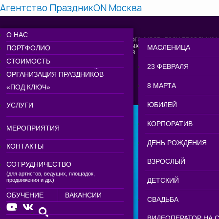
Агентство ПраздникON Москва
О НАС
14 лет организовываем праздники
для самых требовательных
НАША КОМАНДА
ОРГАНИЗАЦИЯ ЮБИ
ВСТРЕЧА ГОСТЕЙ
МАСЛЕНИЦА
ПОРТФОЛИО
клиентов
СТОИМОСТЬ
Организация праздников
»
УКРАШЕНИЕ ПОМЕЩЕНИЯ ДЛЯ ВЕЧ
НОВОСТИ
ОРГАНИЗАЦИЯ КОРП
ВЕДУЩИЕ ДЛЯ ПОВЕ
23 ФЕВРАЛЯ
ОРГАНИЗАЦИЯ ПРАЗДНИКОВ
ПРАЗДНИКОВ
ОТЗЫВЫ
ОРГАНИЗАЦИЯ ДНЯ
8 МАРТА
«ПОД КЛЮЧ»
Москва
ШОУ ПРОГРАММА Н
АКЦИИ
ОРГАНИЗАЦИЯ ДЕТС
ЮБИЛЕЙ
УСЛУГИ
МУЗЫКАНТЫ
ВАКАНСИИ
ОРГАНИЗАЦИЯ ВЫПИ
КОРПОРАТИВ
МЕРОПРИЯТИЯ
КАВЕР-ГРУППЫ НА 
ОРГАНИЗАТОР ПРАЗ
ОРГАНИЗАЦИЯ СВАД
ДЕНЬ РОЖДЕНИЯ
КОНТАКТЫ
ПЕВИЦА ВОКАЛИСТК
ОРГАНИЗАТОР СВАД
ВЗРОСЛЫЙ
ПРЕДЛОЖЕНИЕ РУКИ
СОТРУДНИЧЕСТВО
МЕРОПРИЯТИЕ​
(для артистов, ведущих, площадок,
ОРГАНИЗАТОР МЕР
ДЕТСКИЙ
продвижения и др.)
ОРГАНИЗАЦИЯ СЮР
УСЛУГИ ФОТОГРАФО
ОБУЧЕНИЕ
ВАКАНСИИ
ОРГАНИЗАТОР ТОР
СВАДЬБА
ОРГАНИЗАЦИЯ МАС
ПРАЗДНИЧНЫЕ ФОТ
МЕРОПРИЯТИЙ
ВИДЕОПЕРАТОР НА 