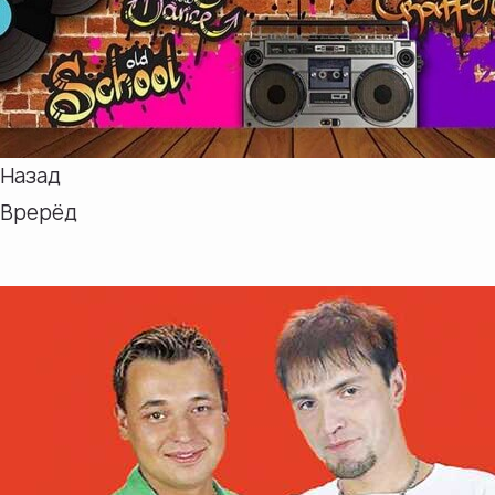
Назад
Врерёд