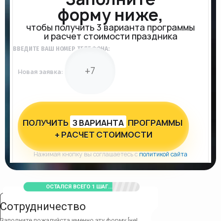
форму ниже,
чтобы получить 3 варианта программы
и расчет стоимости праздника
ВВЕДИТЕ ВАШ НОМЕР ТЕЛЕФОНА:
Новая заявка:
ПОЛУЧИТЬ
З ВАРИАНТА
ПРОГРАММЫ
+ РАСЧЕТ СТОИМОСТИ
Нажимая кнопку вы соглашаетесь с
политикой сайта
ОСТАЛСЯ ВСЕГО 1 ШАГ...
Сотрудничество
Заполните пожалуйста именно эту форму [не!