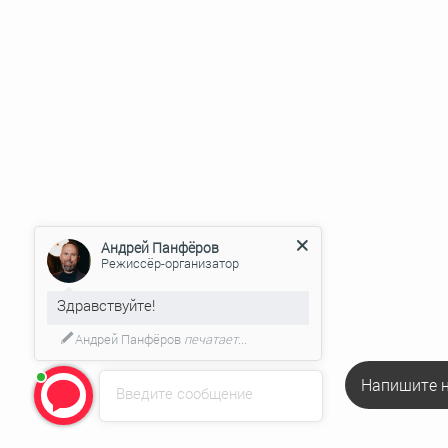
Андрей Панфёров
Режиссёр-организатор
Здравствуйте!
Андрей Панфёров
печатает...
Напишите н
Введите сообщение