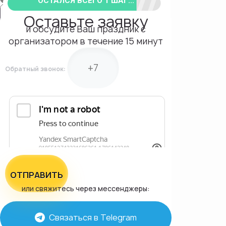
ОСТАЛСЯ ВСЕГО 1 ШАГ...
Оставьте заявку
и обсудите Ваш праздник с
организатором в течение 15 минут
Обратный звонок:
ОТПРАВИТЬ
или свяжитесь через мессенджеры:
Связаться в Telegram