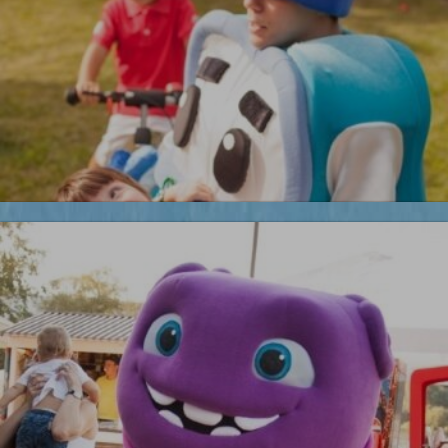
Бременские музыканты
Робокары
Новинка!
УЗНАТЬ БОЛЬШЕ
Бесплатная фотосъемка *
УЗНАТЬ БОЛЬШЕ
Лего ниндзяго