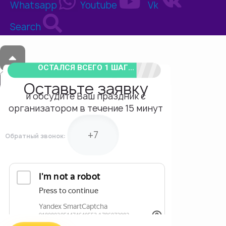
Whatsapp
Youtube
Vk
Search
ОСТАЛСЯ ВСЕГО 1 ШАГ...
Оставьте заявку
и обсудите Ваш праздник с
организатором в течение 15 минут
Обратный звонок: