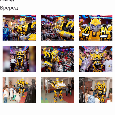
Врерёд