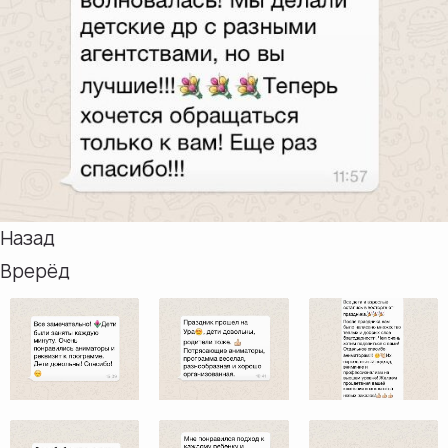
Назад
Врерёд