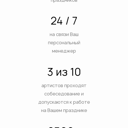
ВЫХ
АТИВ
24 / 7
ЕСТВ
ДЫХ НА ПРИРОДЕ
на связи Ваш
ДНИКОВ
персональный
ПРИЯТИЙ
менеджер
ЕТОВ
3 из 10
ЕБ
ЕЯ
артистов проходят
собеседование и
допускаются к работе
на Вашем празднике