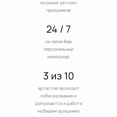
на рынке детских
ВЫХ
праздников
АТИВ
ЕСТВ
ДЫХ НА ПРИРОДЕ
24 / 7
ДНИКОВ
на связи Ваш
ПРИЯТИЙ
персональный
ЕТОВ
менеджер
ЕБ
3 из 10
ЕЯ
артистов проходят
собеседование и
допускаются к работе
на Вашем празднике