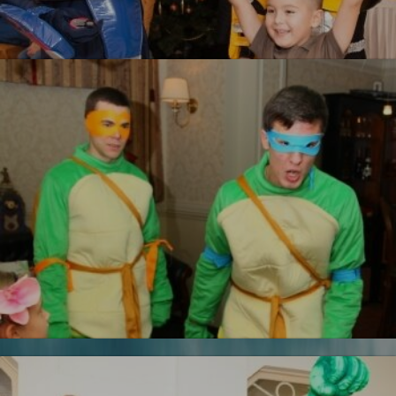
Трансформеры
УЗНАТЬ БОЛЬШЕ
Железный человек
Черепашки ниндзя
Новинка!
УЗНАТЬ БОЛЬШЕ
Бесплатная фотосъемка *