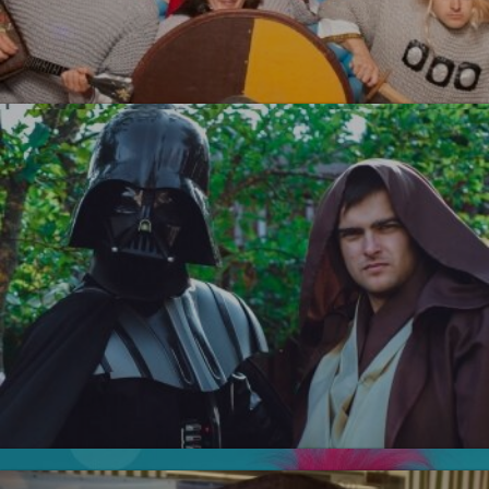
Три Богатыря
УЗНАТЬ БОЛЬШЕ
Тролли
Новинка!
Звездные войны