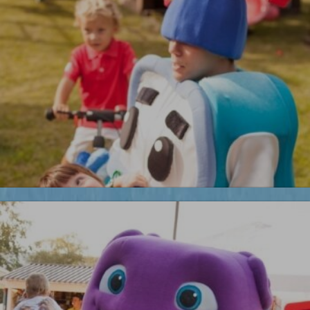
УЗНАТЬ БОЛЬШЕ
Бременские музыканты
Робокары
Новинка!
УЗНАТЬ БОЛЬШЕ
Бесплатная фотосъемка *
УЗНАТЬ БОЛЬШЕ