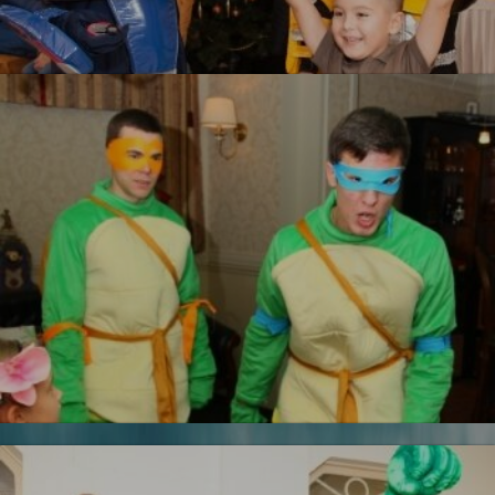
Трансформеры
УЗНАТЬ БОЛЬШЕ
Железный человек
Черепашки ниндзя
Новинка!
УЗНАТЬ БОЛЬШЕ
Бесплатная фотосъемка *