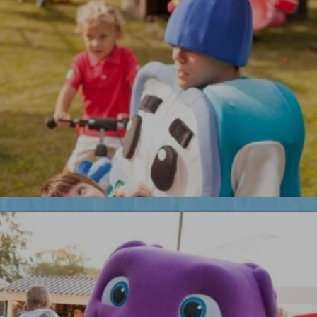
УЗНАТЬ БОЛЬШЕ
Бременские музыканты
Робокары
Новинка!
УЗНАТЬ БОЛЬШЕ
Бесплатная фотосъемка *
УЗНАТЬ БОЛЬШЕ