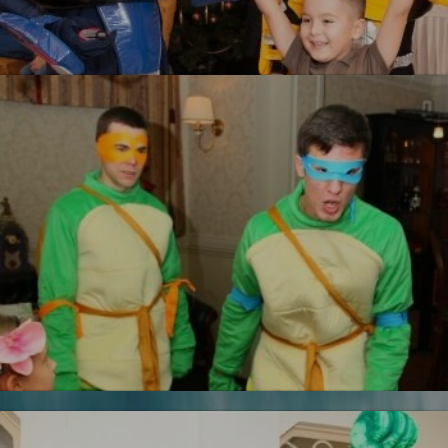
Трансформеры
УЗНАТЬ БОЛЬШЕ
Железный человек
Черепашки ниндзя
Новинка!
УЗНАТЬ БОЛЬШЕ
Бесплатная фотосъемка *