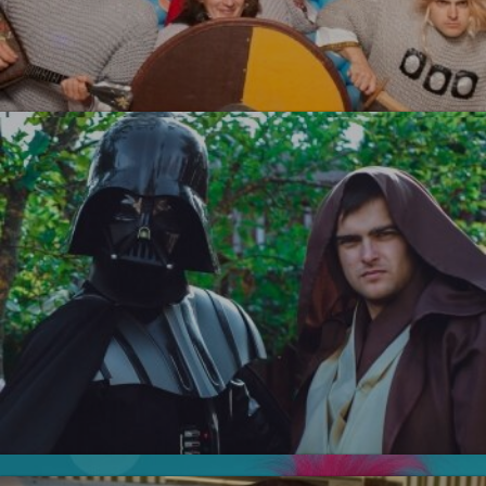
Три Богатыря
УЗНАТЬ БОЛЬШЕ
Тролли
Новинка!
Звездные войны