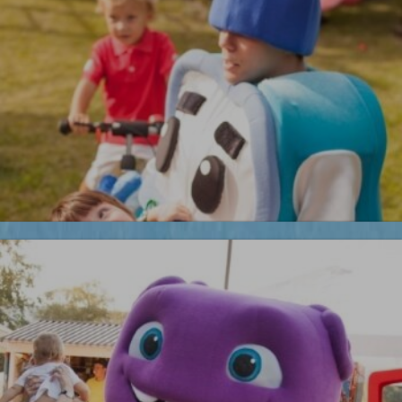
УЗНАТЬ БОЛЬШЕ
Бременские музыканты
Робокары
Новинка!
УЗНАТЬ БОЛЬШЕ
Бесплатная фотосъемка *
УЗНАТЬ БОЛЬШЕ