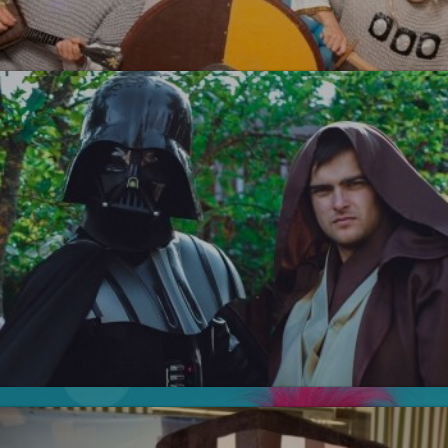
Три Богатыря
УЗНАТЬ БОЛЬШЕ
Тролли
Новинка!
Звездные войны