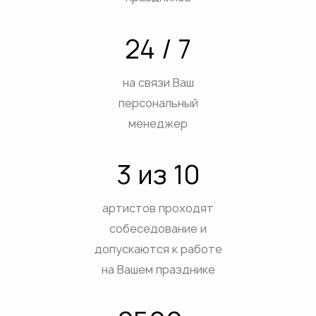
ВЫХ
АТИВ
24 / 7
ЕСТВ
ДЫХ НА ПРИРОДЕ
на связи Ваш
ДНИКОВ
персональный
ПРИЯТИЙ
менеджер
ЕТОВ
3 из 10
ЕБ
ЕЯ
артистов проходят
собеседование и
допускаются к работе
на Вашем празднике