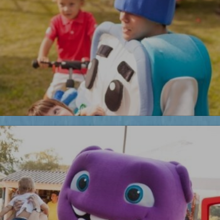
Бременские музыканты
Робокары
Новинка!
УЗНАТЬ БОЛЬШЕ
Бесплатная фотосъемка *
УЗНАТЬ БОЛЬШЕ