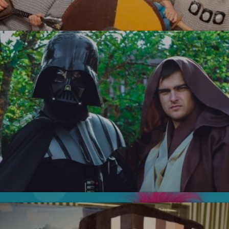
Три Богатыря
УЗНАТЬ БОЛЬШЕ
Тролли
Новинка!
Звездные войны