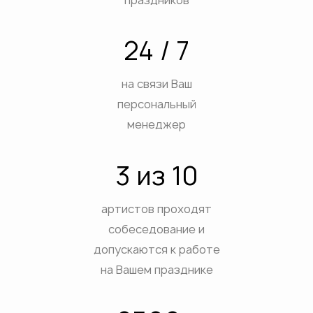
ВЫХ
АТИВ
24 / 7
ЕСТВ
ДЫХ НА ПРИРОДЕ
на связи Ваш
ДНИКОВ
персональный
ПРИЯТИЙ
менеджер
ЕТОВ
3 из 10
ЕБ
ЕЯ
артистов проходят
собеседование и
допускаются к работе
на Вашем празднике