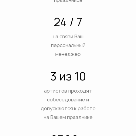
ВЫХ
АТИВ
24 / 7
ЕСТВ
ДЫХ НА ПРИРОДЕ
на связи Ваш
ДНИКОВ
персональный
ПРИЯТИЙ
менеджер
ЕТОВ
3 из 10
ЕБ
ЕЯ
артистов проходят
собеседование и
допускаются к работе
на Вашем празднике