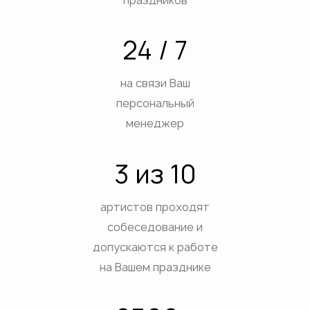
ВЫХ
АТИВ
24 / 7
ЕСТВ
ДЫХ НА ПРИРОДЕ
на связи Ваш
ДНИКОВ
персональный
ПРИЯТИЙ
менеджер
ЕТОВ
3 из 10
ЕБ
ЕЯ
артистов проходят
собеседование и
допускаются к работе
на Вашем празднике