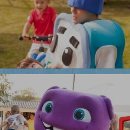
Бременские музыканты
Робокары
Новинка!
УЗНАТЬ БОЛЬШЕ
Бесплатная фотосъемка *
УЗНАТЬ БОЛЬШЕ