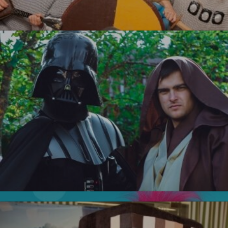
Три Богатыря
УЗНАТЬ БОЛЬШЕ
Тролли
Новинка!
Звездные войны