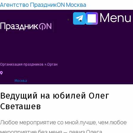
Агентство ПраздникON Москва
Menu
Организация праздников
»
Организация юбилея в Москве | Юбилей под ключ
Москва
Ведущий на юбилей Олег
Светашев
Любое мероприятие со мной лучше, чем любое
мероприятие без меня — девиз Олега.