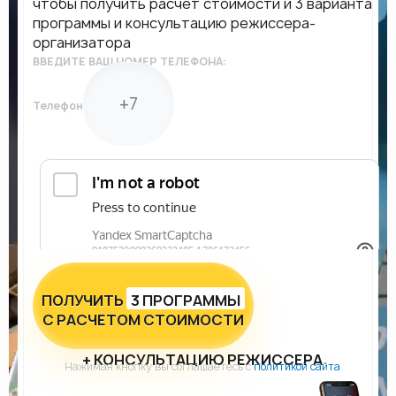
чтобы получить расчет стоимости и 3 варианта
программы и консультацию режиссера-
организатора
ВВЕДИТЕ ВАШ НОМЕР ТЕЛЕФОНА:
Телефон
ПОЛУЧИТЬ
3 ПРОГРАММЫ
С РАСЧЕТОМ СТОИМОСТИ
+ КОНСУЛЬТАЦИЮ РЕЖИССЕРА
Нажимая кнопку вы соглашаетесь с
политикой сайта