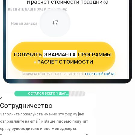
и расчет стоимости праздника
ВВЕДИТЕ ВАШ НОМЕР ТЕЛЕФОНА:
Новая заявка:
ПОЛУЧИТЬ
З ВАРИАНТА
ПРОГРАММЫ
+ РАСЧЕТ СТОИМОСТИ
Нажимая кнопку вы соглашаетесь с
политикой сайта
ОСТАЛСЯ ВСЕГО 1 ШАГ...
Сотрудничество
Заполните пожалуйста именно эту форму [не!
отправляйте на email] и
Ваше письмо получит
сразу
руководитель и все менеджеры
.