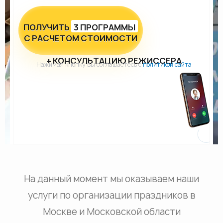
ПОЛУЧИТЬ
3 ПРОГРАММЫ
С РАСЧЕТОМ СТОИМОСТИ
+ КОНСУЛЬТАЦИЮ РЕЖИССЕРА
Нажимая кнопку вы соглашаетесь с
политикой сайта
На данный момент мы оказываем наши
услуги по организации праздников в
Москве и Московской области