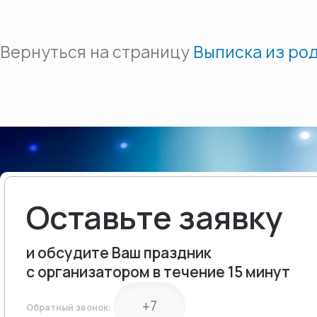
ВЕЧЕРИНКИ
ПРОВЕДЕНИЕ ДЕЛО
МЕРОПРИЯТИЙ
ВЫЕЗДНОЙ КОРПОР
Вернуться на страницу
Выписка из ро
ПРОВЕДЕНИЕ ТОРЖ
КОРПОРАТИВНЫЙ ОТ
ОФОРМЛЕНИЕ ПРАЗ
ОФОРМЛЕНИЕ МЕРО
ОФОРМЛЕНИЕ БАНК
ОФОРМЛЕНИЕ СВАД
ОФОРМЛЕНИЕ ЮБИЛ
Оставьте заявку
и обсудите Ваш праздник
с организатором в течение 15 минут
Обратный звонок: