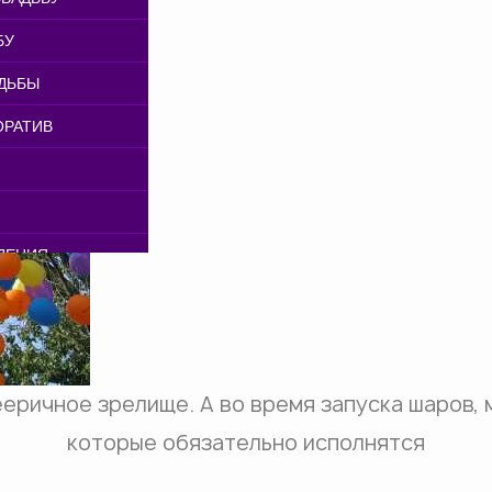
РЫ
ЕРОПРИЯТИЙ
БУ
ТЕЙ
ИЯТИЙ
ДЬБЫ
РИЯТИЙ
ОРАТИВ
АТОРОВ
ПРИЯТИЙ
БУ
ИКОВ В МОСКВЕ
ДЕНИЯ
Я ПРАЗДНИКОВ
ВА
 ПРАЗДНИКОВ
 ОБОРУДОВАНИЯ
ЕНЬ РОЖДЕНИЯ
еричное зрелище. А во время запуска шаров,
НИКОВ
которые обязательно исполнятся
ОРАТИВОВ