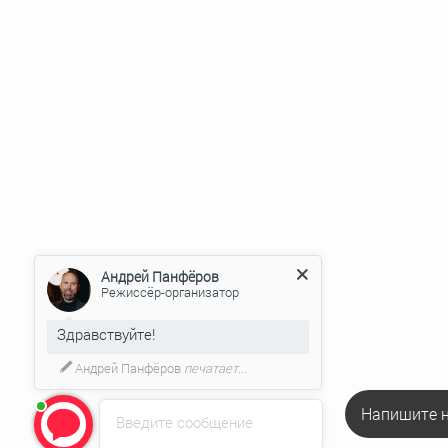
Андрей Панфёров
Режиссёр-организатор
Здравствуйте!
Андрей Панфёров
печатает...
Напишите н
Введите сообщение