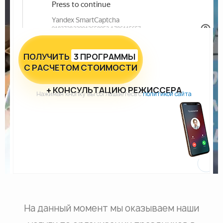
ПОЛУЧИТЬ
3 ПРОГРАММЫ
С РАСЧЕТОМ СТОИМОСТИ
+ КОНСУЛЬТАЦИЮ РЕЖИССЕРА
Нажимая кнопку вы соглашаетесь с
политикой сайта
На данный момент мы оказываем наши