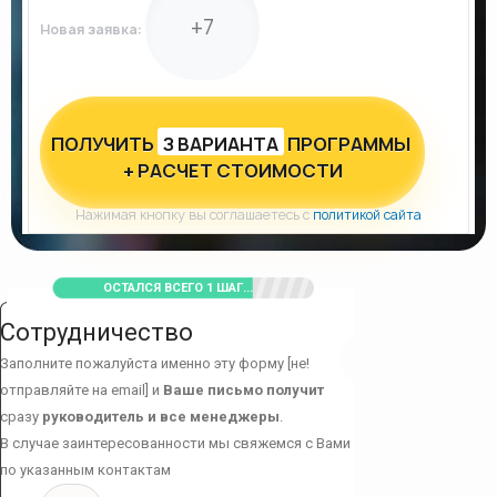
Новая заявка:
ПОЛУЧИТЬ
З ВАРИАНТА
ПРОГРАММЫ
+ РАСЧЕТ СТОИМОСТИ
Нажимая кнопку вы соглашаетесь с
политикой сайта
ОСТАЛСЯ ВСЕГО 1 ШАГ...
Сотрудничество
Заполните пожалуйста именно эту форму [не!
отправляйте на email] и
Ваше письмо получит
сразу
руководитель и все менеджеры
.
В случае заинтересованности мы свяжемся с Вами
по указанным контактам