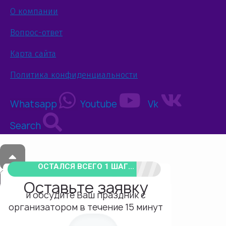
О компании
Вопрос-ответ
Карта сайта
Политика конфиденциальности
Whatsapp
Youtube
Vk
Search
ОСТАЛСЯ ВСЕГО 1 ШАГ...
Оставьте заявку
и обсудите Ваш праздник с
организатором в течение 15 минут