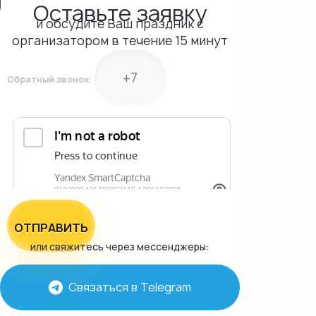
Оставьте заявку
и обсудите Ваш праздник с
организатором в течение 15 минут
Обратный звонок:
ОТПРАВИТЬ
или свяжитесь через мессенджеры:
Связаться в Telegram