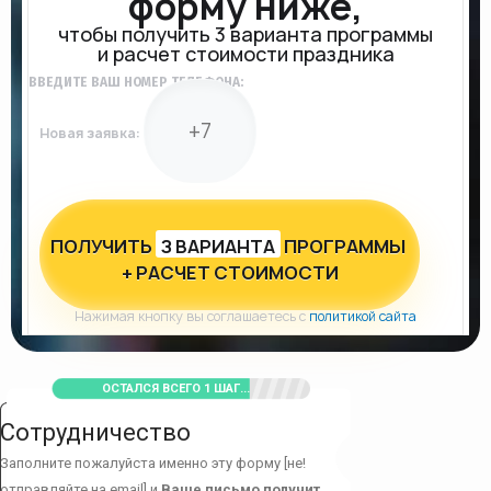
форму ниже,
чтобы получить 3 варианта программы
и расчет стоимости праздника
ВВЕДИТЕ ВАШ НОМЕР ТЕЛЕФОНА:
Новая заявка:
ПОЛУЧИТЬ
З ВАРИАНТА
ПРОГРАММЫ
+ РАСЧЕТ СТОИМОСТИ
Нажимая кнопку вы соглашаетесь с
политикой сайта
ОСТАЛСЯ ВСЕГО 1 ШАГ...
Сотрудничество
Заполните пожалуйста именно эту форму [не!
отправляйте на email] и
Ваше письмо получит