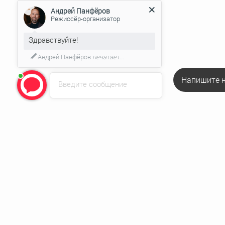
Андрей Панфёров
Режиссёр-организатор
Здравствуйте!
Андрей Панфёров
печатает...
Напишите н
Введите сообщение