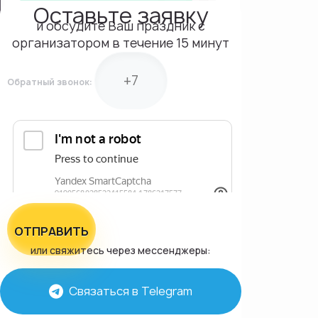
Оставьте заявку
и обсудите Ваш праздник с
организатором в течение 15 минут
Обратный звонок:
ОТПРАВИТЬ
или свяжитесь через мессенджеры:
Связаться в Telegram