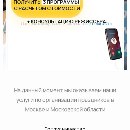
ПОЛУЧИТЬ
3 ПРОГРАММЫ
С РАСЧЕТОМ СТОИМОСТИ
+ КОНСУЛЬТАЦИЮ РЕЖИССЕРА
Нажимая кнопку вы соглашаетесь с
политикой сайта
На данный момент мы оказываем наши
услуги по организации праздников в
Москве и Московской области
Сотрудничество