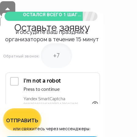
ОСТАЛСЯ ВСЕГО 1 ШАГ...
Оставьте заявку
и обсудите Ваш праздник с
организатором в течение 15 минут
Обратный звонок:
ОТПРАВИТЬ
или свяжитесь через мессенджеры: