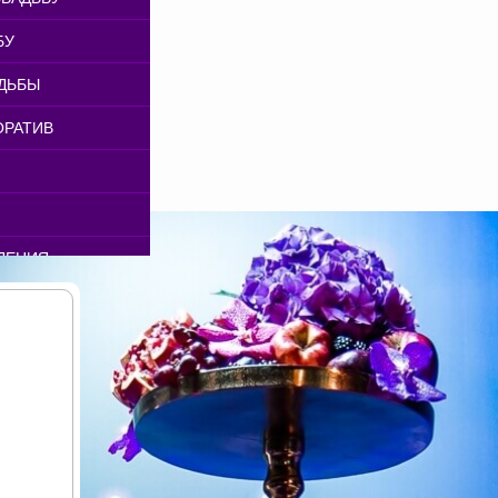
РЫ
ЕРОПРИЯТИЙ
БУ
ТЕЙ
ИЯТИЙ
ДЬБЫ
РИЯТИЙ
ОРАТИВ
АТОРОВ
ПРИЯТИЙ
БУ
ИКОВ В МОСКВЕ
ДЕНИЯ
Я ПРАЗДНИКОВ
ВА
 ПРАЗДНИКОВ
 ОБОРУДОВАНИЯ
ЕНЬ РОЖДЕНИЯ
НИКОВ
ОРАТИВОВ