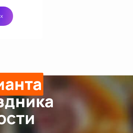
ax
ианта
здника
ости