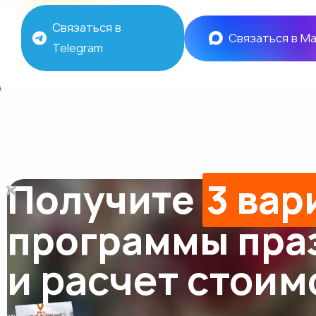
Связаться в
Связаться в M
Telegram
Получите
3 вар
программы пра
и расчет стоим