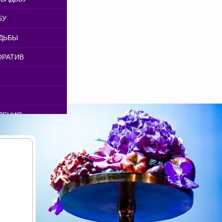
РЫ
ЕРОПРИЯТИЙ
БУ
ТЕЙ
ИЯТИЙ
ДЬБЫ
РИЯТИЙ
ОРАТИВ
АТОРОВ
ПРИЯТИЙ
БУ
ИКОВ В МОСКВЕ
ДЕНИЯ
Я ПРАЗДНИКОВ
ВА
 ПРАЗДНИКОВ
 ОБОРУДОВАНИЯ
ЕНЬ РОЖДЕНИЯ
НИКОВ
ОРАТИВОВ