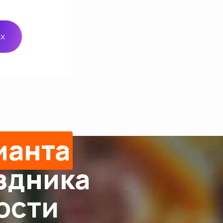
ax
ианта
здника
ости