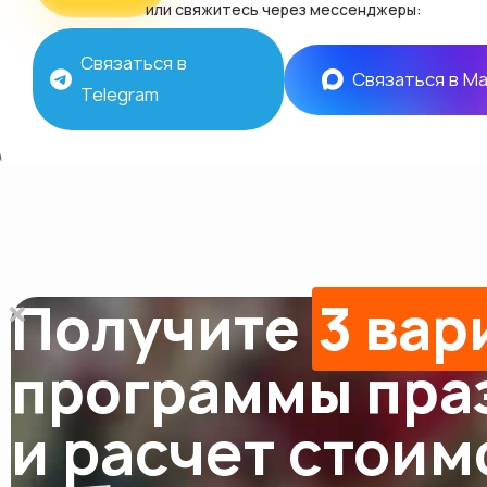
или свяжитесь через мессенджеры:
Связаться в
Связаться в M
Telegram
Получите
3 вар
программы пра
и расчет стоим