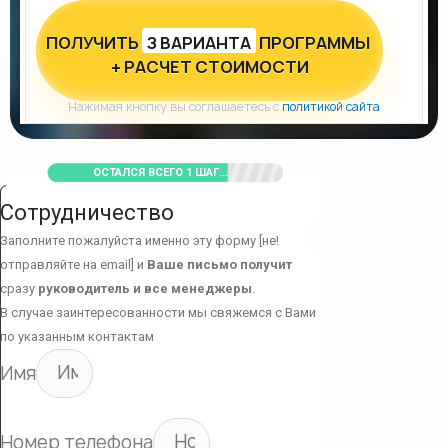
ПОЛУЧИТЬ
З ВАРИАНТА
ПРОГРАММЫ
+ РАСЧЕТ СТОИМОСТИ
Нажимая кнопку вы соглашаетесь с
политикой сайта
ОСТАЛСЯ ВСЕГО 1 ШАГ...
Сотрудничество
Заполните пожалуйста именно эту форму [не!
отправляйте на email] и
Ваше письмо получит
сразу
руководитель и все менеджеры
.
В случае заинтересованности мы свяжемся с Вами
по указанным контактам
Имя
Номер телефона