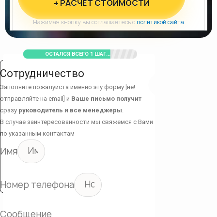
+ РАСЧЕТ СТОИМОСТИ
Нажимая кнопку вы соглашаетесь с
политикой сайта
ОСТАЛСЯ ВСЕГО 1 ШАГ...
Сотрудничество
Заполните пожалуйста именно эту форму [не!
отправляйте на email] и
Ваше письмо получит
сразу
руководитель и все менеджеры
.
В случае заинтересованности мы свяжемся с Вами
по указанным контактам
Имя
Номер телефона
Сообщение