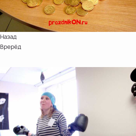
Назад
Врерёд