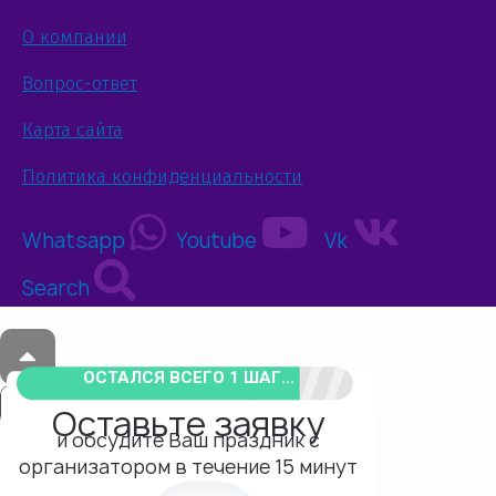
О компании
Вопрос-ответ
Карта сайта
Политика конфиденциальности
Whatsapp
Youtube
Vk
Search
ОСТАЛСЯ ВСЕГО 1 ШАГ...
Оставьте заявку
и обсудите Ваш праздник с
организатором в течение 15 минут