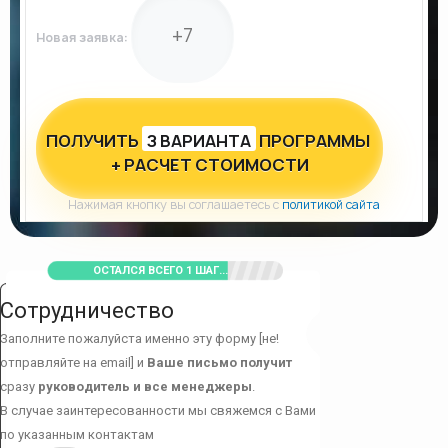
Новая заявка:
ПОЛУЧИТЬ
З ВАРИАНТА
ПРОГРАММЫ
+ РАСЧЕТ СТОИМОСТИ
Нажимая кнопку вы соглашаетесь с
политикой сайта
ОСТАЛСЯ ВСЕГО 1 ШАГ...
Сотрудничество
Заполните пожалуйста именно эту форму [не!
отправляйте на email] и
Ваше письмо получит
сразу
руководитель и все менеджеры
.
В случае заинтересованности мы свяжемся с Вами
по указанным контактам