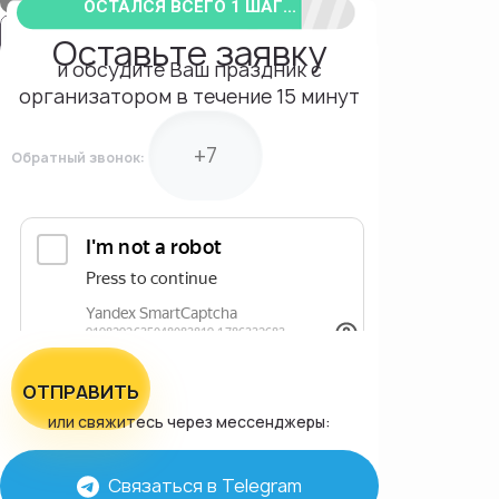
ОСТАЛСЯ ВСЕГО 1 ШАГ...
Оставьте заявку
и обсудите Ваш праздник с
организатором в течение 15 минут
Обратный звонок:
ОТПРАВИТЬ
или свяжитесь через мессенджеры:
Связаться в Telegram