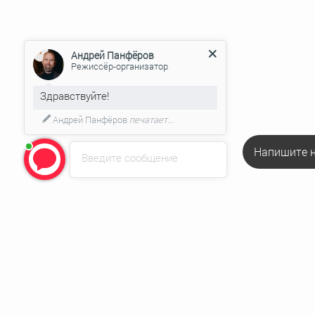
Андрей Панфёров
Режиссёр-организатор
Здравствуйте!
Андрей Панфёров
печатает...
Напишите н
Введите сообщение