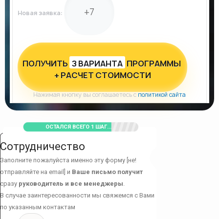
Новая заявка:
ПОЛУЧИТЬ
З ВАРИАНТА
ПРОГРАММЫ
+ РАСЧЕТ СТОИМОСТИ
Нажимая кнопку вы соглашаетесь с
политикой сайта
ОСТАЛСЯ ВСЕГО 1 ШАГ...
Сотрудничество
Заполните пожалуйста именно эту форму [не!
отправляйте на email] и
Ваше письмо получит
сразу
руководитель и все менеджеры
.
В случае заинтересованности мы свяжемся с Вами
по указанным контактам