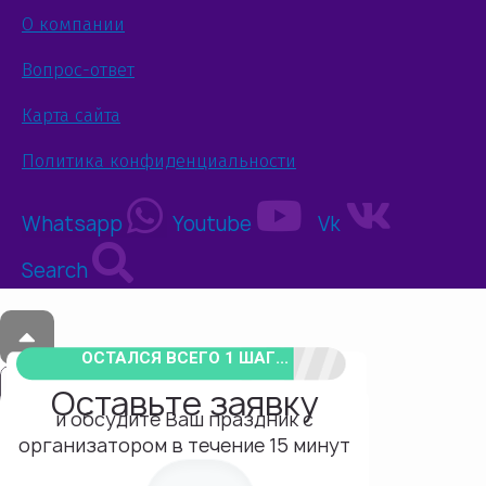
О компании
Вопрос-ответ
Карта сайта
Политика конфиденциальности
Whatsapp
Youtube
Vk
Search
ОСТАЛСЯ ВСЕГО 1 ШАГ...
Оставьте заявку
и обсудите Ваш праздник с
организатором в течение 15 минут