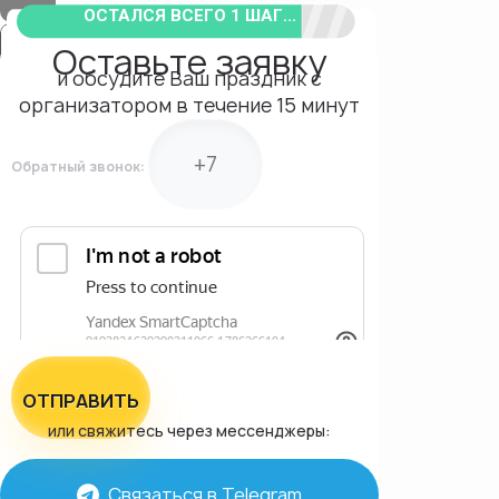
ОСТАЛСЯ ВСЕГО 1 ШАГ...
Оставьте заявку
и обсудите Ваш праздник с
организатором в течение 15 минут
Обратный звонок:
ОТПРАВИТЬ
или свяжитесь через мессенджеры:
Связаться в Telegram