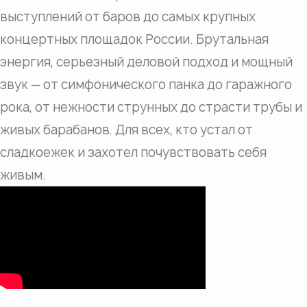
выступлений от баров до самых крупных
концертных площадок России. Брутальная
энергия, серьезный деловой подход и мощный
звук — от симфонического панка до гаражного
рока, от нежности струнных до страсти трубы и
живых барабанов. Для всех, кто устал от
сладкоежек и захотел почувствовать себя
живым.