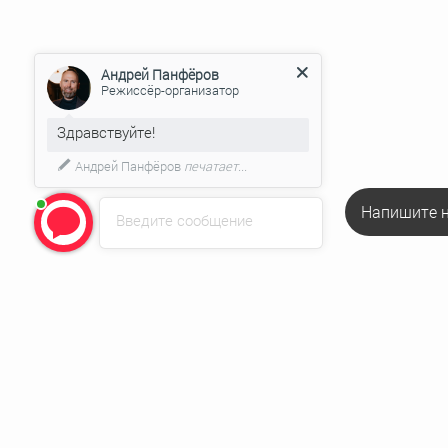
Андрей Панфёров
Режиссёр-организатор
Здравствуйте!
Андрей Панфёров
печатает...
Напишите н
Введите сообщение