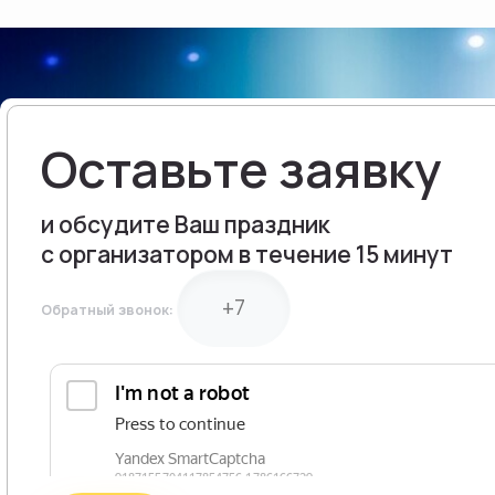
ВЕЧЕРИНКИ
ПРОВЕДЕНИЕ ДЕЛО
МЕРОПРИЯТИЙ
ВЫЕЗДНОЙ КОРПОР
ПРОВЕДЕНИЕ ТОРЖ
КОРПОРАТИВНЫЙ ОТ
ОФОРМЛЕНИЕ ПРАЗ
Оставьте заявку
ОФОРМЛЕНИЕ МЕРО
и обсудите Ваш праздник
ОФОРМЛЕНИЕ БАНК
с организатором в течение 15 минут
ОФОРМЛЕНИЕ СВАД
ОФОРМЛЕНИЕ ЮБИЛ
Обратный звонок: