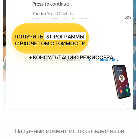
ПОЛУЧИТЬ
3 ПРОГРАММЫ
С РАСЧЕТОМ СТОИМОСТИ
+ КОНСУЛЬТАЦИЮ РЕЖИССЕРА
Нажимая кнопку вы соглашаетесь с
политикой сайта
На данный момент мы оказываем наши