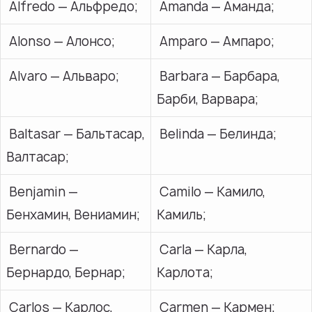
Alfredo — Альфредо;
Amanda — Аманда;
Alonso — Алонсо;
Amparo — Ампаро;
Аlvaro — Альваро;
Bаrbara — Барбара,
Барби, Варвара;
Baltasar — Бальтасар,
Belinda — Белинда;
Валтасар;
Benjamin —
Camilo — Камило,
Бенхамин, Вениамин;
Камиль;
Bernardo —
Carla — Карла,
Бернардо, Бернар;
Карлота;
Carlos — Карлос,
Carmen — Кармен;