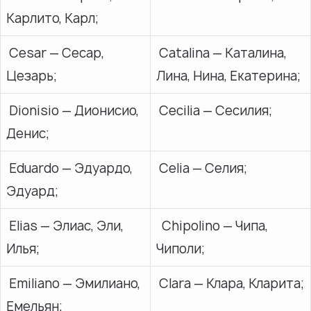
Карлито, Карл;
Cesar — Сесар,
Catalina — Каталина,
Цезарь;
Лина, Нина, Екатерина;
Dionisio — Дионисио,
Cecilia — Сесилия;
Денис;
Eduardo — Эдуардо,
Celia — Селия;
Эдуард;
Elias — Элиас, Эли,
Chipolino — Чипа,
Илья;
Чиполи;
Emiliano — Эмилиано,
Clara — Клара, Кларита;
Емельян;