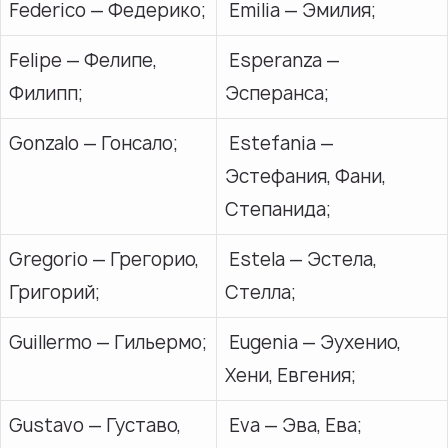
Federico — Федерико;
Emilia — Эмилия;
Felipe — Фелипе,
Esperanza —
Филипп;
Эсперанса;
Gonzalo — Гонсало;
Estefania —
Эстефания, Фани,
Степанида;
Gregorio — Грегорио,
Estela — Эстела,
Григорий;
Стелла;
Guillermo — Гильермо;
Eugenia — Эухениo,
Хени, Евгения;
Gustavo — Густаво,
Eva — Эва, Ева;