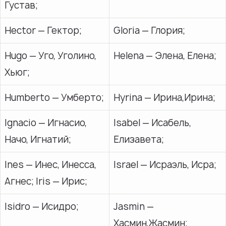
Густав;
Hector — Гектор;
Gloria — Глория;
Hugo — Уго, Уголино,
Helena — Элена, Елена;
Хьюг;
Humberto — Умберто;
Hyrina — Ирина,Ирина;
Ignacio — Игнасио,
Isabel — Исабель,
Начо, Игнатий;
Елизавета;
Ines — Инес, Инесса,
Israel — Исраэль, Исра;
Агнес; Iris — Ирис;
Isidro — Исидро;
Jasmin —
Хасмин,Жасмин;