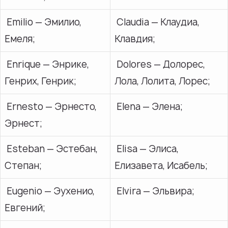
Emilio — Эмилио,
Claudia — Клаудиа,
Емеля;
Клавдия;
Enrique — Энрике,
Dolores — Долорес,
Генриx, Генрик;
Лола, Лолита, Лорес;
Ernesto — Эрнесто,
Elena — Элена;
Эрнест;
Esteban — Эстебан,
Elisa — Элиса,
Степан;
Елизавета, Исабель;
Eugenio — Эухенио,
Elvira — Эльвира;
Евгений;