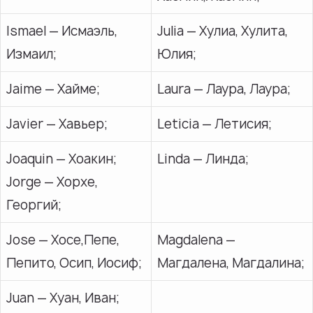
Ismael — Исмаэль,
Julia — Хулиа, Хулита,
Измаил;
Юлия;
Jaime — Хайме;
Laura — Лаура, Лаура;
Javier — Хавьер;
Leticia — Летисия;
Joaquin — Хоакин;
Linda — Линда;
Jorge — Хорхе,
Георгий;
Jose — Хосе,Пепе,
Magdalena —
Пепито, Осип, Иосиф;
Магдалена, Магдалина;
Juan — Хуан, Иван;