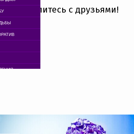
РЫ
Поделитесь с друзьями!
ЕРОПРИЯТИЙ
БУ
ТЕЙ
ИЯТИЙ
ДЬБЫ
РИЯТИЙ
ОРАТИВ
АТОРОВ
ПРИЯТИЙ
БУ
ИКОВ В МОСКВЕ
ДЕНИЯ
Я ПРАЗДНИКОВ
ВА
 ПРАЗДНИКОВ
 ОБОРУДОВАНИЯ
ЕНЬ РОЖДЕНИЯ
НИКОВ
ОРАТИВОВ