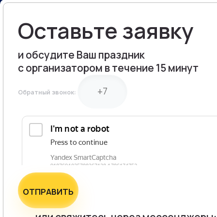
ВЕЧЕРИНКИ
ПРОВЕДЕНИЕ ДЕЛО
Оставьте заявку
МЕРОПРИЯТИЙ
ВЫЕЗДНОЙ КОРПОР
ПРОВЕДЕНИЕ ТОРЖ
КОРПОРАТИВНЫЙ ОТ
и обсудите Ваш праздник
ОФОРМЛЕНИЕ ПРАЗ
с организатором в течение 15 минут
ОФОРМЛЕНИЕ МЕРО
Обратный звонок:
ОФОРМЛЕНИЕ БАНК
ОФОРМЛЕНИЕ СВАД
ОФОРМЛЕНИЕ ЮБИЛ
ОТПРАВИТЬ