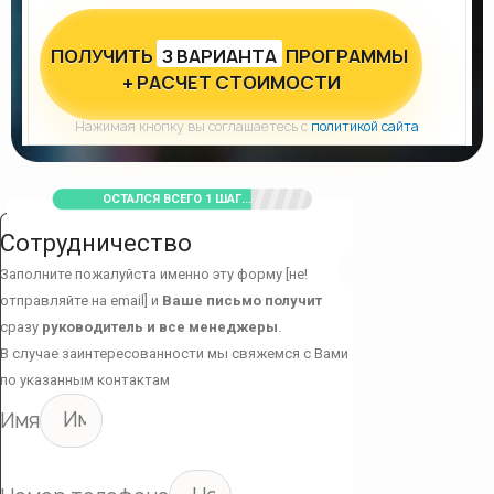
ПОЛУЧИТЬ
З ВАРИАНТА
ПРОГРАММЫ
+ РАСЧЕТ СТОИМОСТИ
Нажимая кнопку вы соглашаетесь с
политикой сайта
ОСТАЛСЯ ВСЕГО 1 ШАГ...
Сотрудничество
Заполните пожалуйста именно эту форму [не!
отправляйте на email] и
Ваше письмо получит
сразу
руководитель и все менеджеры
.
В случае заинтересованности мы свяжемся с Вами
по указанным контактам
Имя