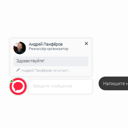
Андрей Панфёров
Режиссёр-организатор
Здравствуйте!
Андрей Панфёров
печатает...
Напишите н
Введите сообщение