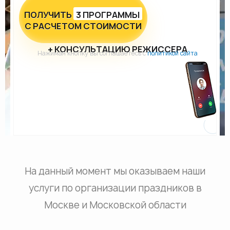
ПОЛУЧИТЬ
3 ПРОГРАММЫ
С РАСЧЕТОМ СТОИМОСТИ
+ КОНСУЛЬТАЦИЮ РЕЖИССЕРА
Нажимая кнопку вы соглашаетесь с
политикой сайта
На данный момент мы оказываем наши
услуги по организации праздников в
Москве и Московской области