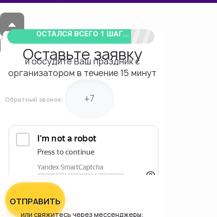
ОСТАЛСЯ ВСЕГО 1 ШАГ...
Оставьте заявку
и обсудите Ваш праздник с
организатором в течение 15 минут
Обратный звонок:
ОТПРАВИТЬ
или свяжитесь через мессенджеры: