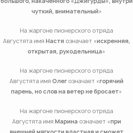
большого, накаченного «Джигурды», внутри
чуткий, внимательный
»
На жаргоне пионерского отряда
Августята имя
Настя
означает «
искренняя,
открытая, рукодельница
»
На жаргоне пионерского отряда
Августята имя
Олег
означает «
горячий
парень, но слов на ветер не бросает
»
На жаргоне пионерского отряда
Августята имя
Марина
означает «
при
внешней мягкости властная и сможет