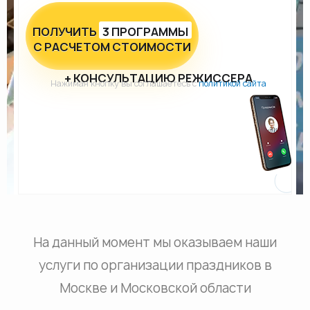
ПОЛУЧИТЬ
3 ПРОГРАММЫ
С РАСЧЕТОМ СТОИМОСТИ
+ КОНСУЛЬТАЦИЮ РЕЖИССЕРА
Нажимая кнопку вы соглашаетесь с
политикой сайта
На данный момент мы оказываем наши
услуги по организации праздников в
Москве и Московской области