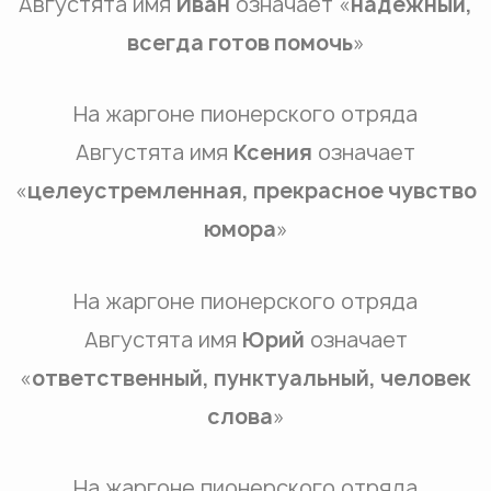
Августята имя
Иван
означает «
надежный,
всегда готов помочь
»
На жаргоне пионерского отряда
Августята имя
Ксения
означает
«
целеустремленная, прекрасное чувство
юмора
»
На жаргоне пионерского отряда
Августята имя
Юрий
означает
«
ответственный, пунктуальный, человек
слова
»
На жаргоне пионерского отряда