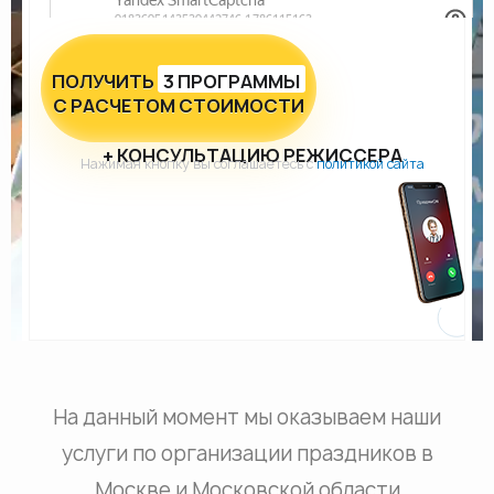
ПОЛУЧИТЬ
3 ПРОГРАММЫ
С РАСЧЕТОМ СТОИМОСТИ
+ КОНСУЛЬТАЦИЮ РЕЖИССЕРА
Нажимая кнопку вы соглашаетесь с
политикой сайта
На данный момент мы оказываем наши
услуги по организации праздников в
Москве и Московской области