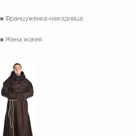
■ Француженка-наездница
■ Жена жокея