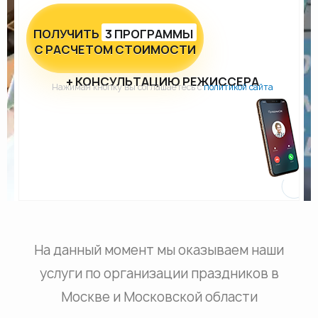
ПОЛУЧИТЬ
3 ПРОГРАММЫ
С РАСЧЕТОМ СТОИМОСТИ
+ КОНСУЛЬТАЦИЮ РЕЖИССЕРА
Нажимая кнопку вы соглашаетесь с
политикой сайта
На данный момент мы оказываем наши
услуги по организации праздников в
Москве и Московской области